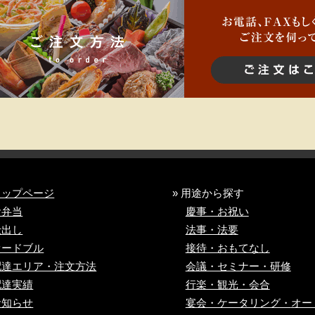
トップページ
» 用途から探す
お弁当
慶事・お祝い
仕出し
法事・法要
オードブル
接待・おもてなし
配達エリア・注文方法
会議・セミナー・研修
配達実績
行楽・観光・会合
お知らせ
宴会・ケータリング・
オー