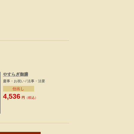
やすらぎ御膳
慶事・お祝い / 法事・法要
仕出し
4,536
円
（税込）