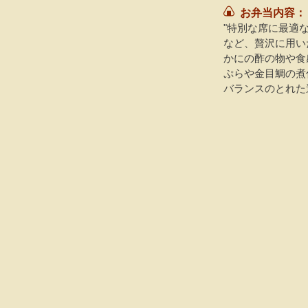
お弁当内容：
"特別な席に最適
など、贅沢に用い
かにの酢の物や食
ぷらや金目鯛の煮
バランスのとれた