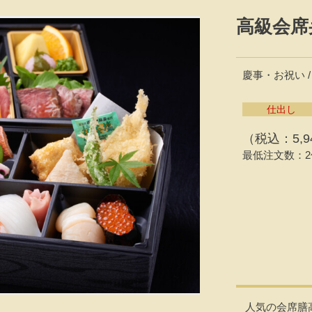
高級会席
慶事・お祝い /
仕出し
（税込：5,9
最低注文数：2
人気の会席膳