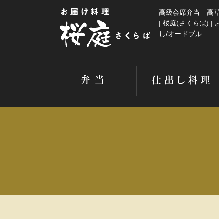
高級会席弁当 高
| 桜庭(さくらば) |
し/オードブル