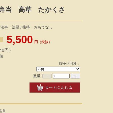
弁当 高草 たかくさ
 法事・法要 / 接待・おもてなし
5,500
円
（税抜）
40円）
個
持帰り用袋：
数量:
-
+
高草