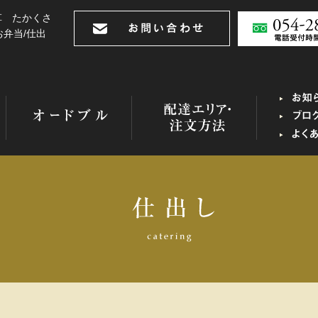
草 たかくさ
 お弁当/仕出