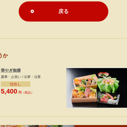
戻る
うか
華やぎ御膳
慶事・お祝い / 法事・法要
仕出し
5,400
円
（税込）