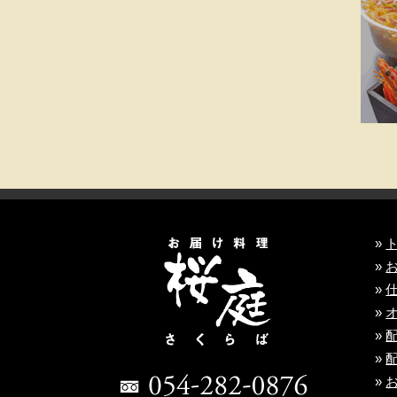
»
»
»
»
»
»
»