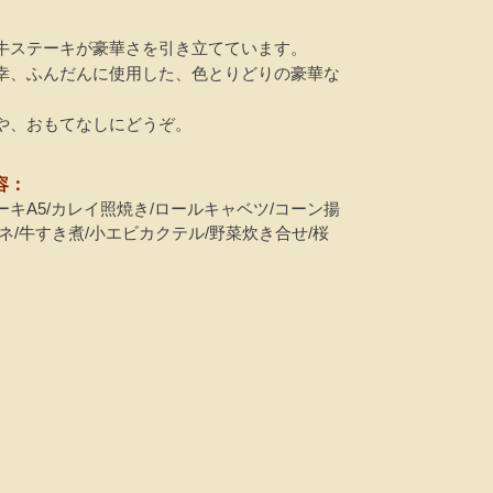
牛ステーキが豪華さを引き立てています。
幸、ふんだんに使用した、色とりどりの豪華な
や、おもてなしにどうぞ。
容：
キA5/カレイ照焼き/ロールキャベツ/コーン揚
ネ/牛すき煮/小エビカクテル/野菜炊き合せ/桜