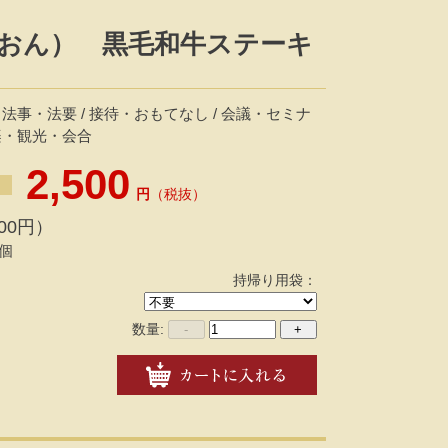
おん） 黒毛和牛ステーキ
 法事・法要 / 接待・おもてなし / 会議・セミナ
行楽・観光・会合
2,500
円
（税抜）
00円）
個
持帰り用袋：
数量:
-
+