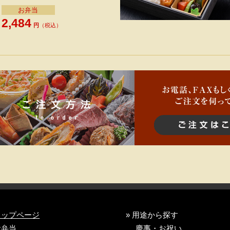
お弁当
2,484
円
（税込）
トップページ
» 用途から探す
お弁当
慶事・お祝い