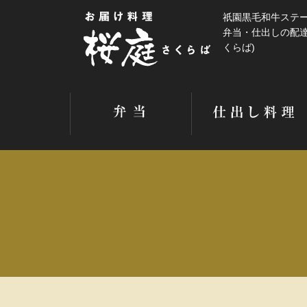
祇園黒毛和牛ステーキ
弁当・仕出しの配達
くらば)