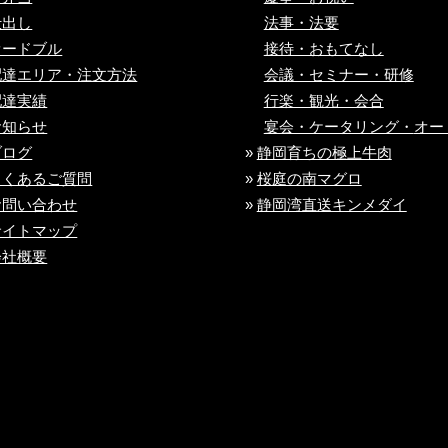
仕出し
法事・法要
オードブル
接待・おもてなし
配達エリア・注文方法
会議・セミナー・研修
配達実績
行楽・観光・会合
お知らせ
宴会・ケータリング・
オー
ブログ
»
静岡育ちの極上牛肉
よくあるご質問
»
桜庭の南マグロ
お問い合わせ
»
静岡湾直送キンメダイ
サイトマップ
会社概要