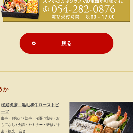
戻る
うか
桜庭御膳 黒毛和牛ローストビ
ーフ
慶事・お祝い / 法事・法要 / 接待・お
もてなし / 会議・セミナー・研修 / 行
楽・観光・会合