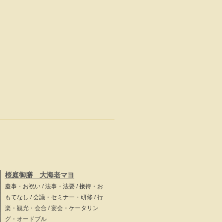
桜庭御膳 大海老マヨ
慶事・お祝い / 法事・法要 / 接待・お
もてなし / 会議・セミナー・研修 / 行
楽・観光・会合 / 宴会・ケータリン
グ・オードブル