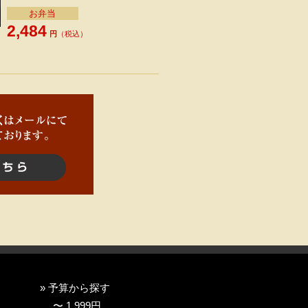
お弁当
2,484
円
（税込）
» 予算から探す
〜 1,999円