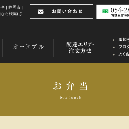
 | 静岡市 |
なら桜庭(さ