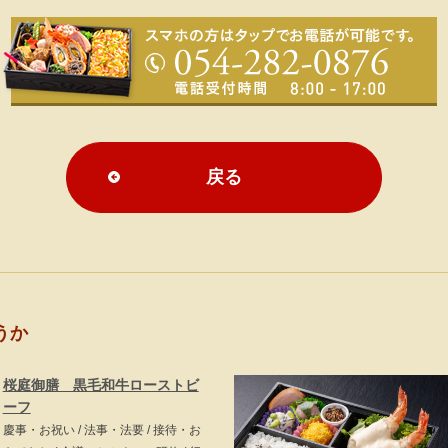
戻る
うか
桜庭御膳 黒毛和牛ローストビ
ーフ
慶事・お祝い / 法事・法要 / 接待・お