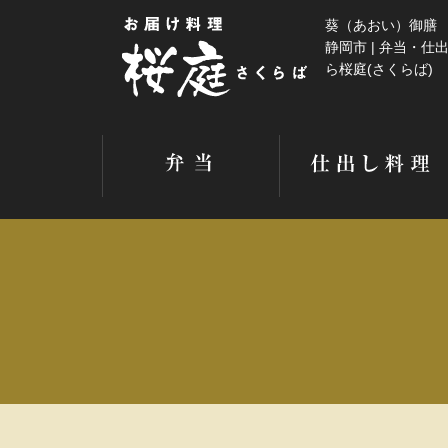
葵（あおい）御膳 
静岡市 | 弁当・仕
ら桜庭(さくらば)