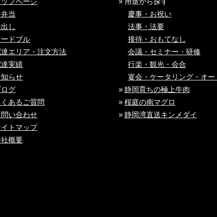
トップページ
» 用途から探す
お弁当
慶事・お祝い
仕出し
法事・法要
オードブル
接待・おもてなし
配達エリア・注文方法
会議・セミナー・研修
配達実績
行楽・観光・会合
お知らせ
宴会・ケータリング・
オー
ブログ
»
静岡育ちの極上牛肉
よくあるご質問
»
桜庭の南マグロ
お問い合わせ
»
静岡湾直送キンメダイ
サイトマップ
会社概要