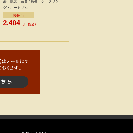
楽・観光・会合 / 宴会・ケータリン
グ・オードブル
お弁当
2,484
円
（税込）