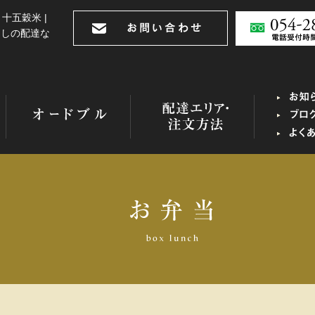
十五穀米 |
出しの配達な