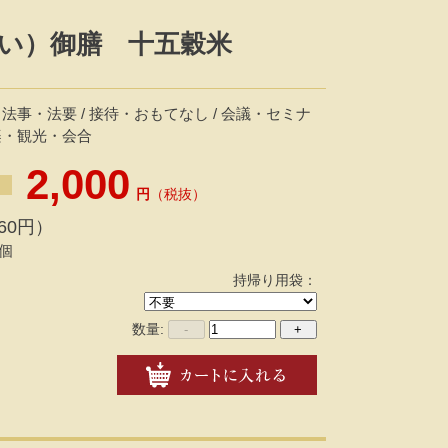
い）御膳 十五穀米
 法事・法要 / 接待・おもてなし / 会議・セミナ
行楽・観光・会合
2,000
円
（税抜）
60円）
個
持帰り用袋：
数量:
-
+