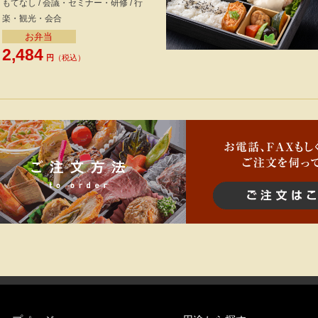
もてなし / 会議・セミナー・研修 / 行
楽・観光・会合
お弁当
2,484
円
（税込）