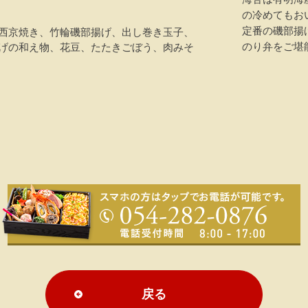
の冷めてもお
定番の磯部揚
西京焼き、竹輪磯部揚げ、出し巻き玉子、
のり弁をご堪
げの和え物、花豆、たたきごぼう、肉みそ
戻る