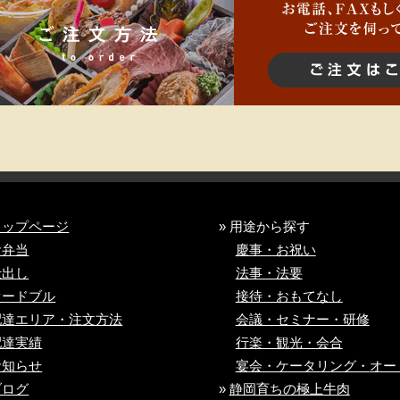
トップページ
» 用途から探す
お弁当
慶事・お祝い
仕出し
法事・法要
オードブル
接待・おもてなし
配達エリア・注文方法
会議・セミナー・研修
配達実績
行楽・観光・会合
お知らせ
宴会・ケータリング・
オー
ブログ
»
静岡育ちの極上牛肉