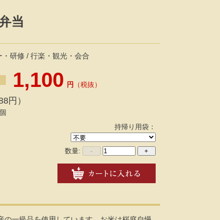
弁当
・研修 / 行楽・観光・会合
1,100
円
（税抜）
88円）
個
持帰り用袋：
数量:
-
+
産の一級品を使用しています。お米は桜庭自慢