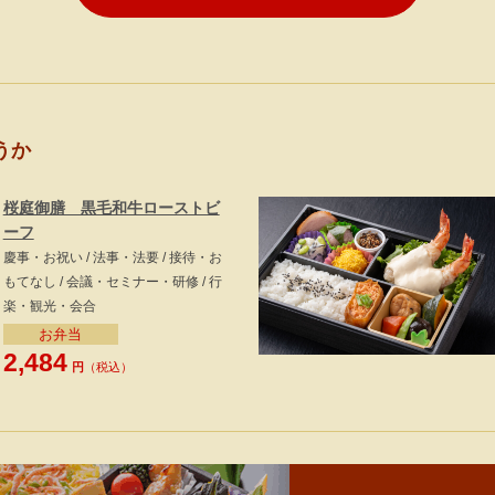
うか
桜庭御膳 黒毛和牛ローストビ
ーフ
慶事・お祝い / 法事・法要 / 接待・お
もてなし / 会議・セミナー・研修 / 行
楽・観光・会合
お弁当
2,484
円
（税込）