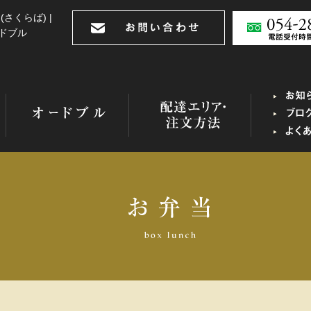
(さくらば) |
ードブル