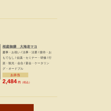
桜庭御膳 大海老マヨ
慶事・お祝い / 法事・法要 / 接待・お
もてなし / 会議・セミナー・研修 / 行
楽・観光・会合 / 宴会・ケータリン
グ・オードブル
お弁当
2,484
円
（税込）