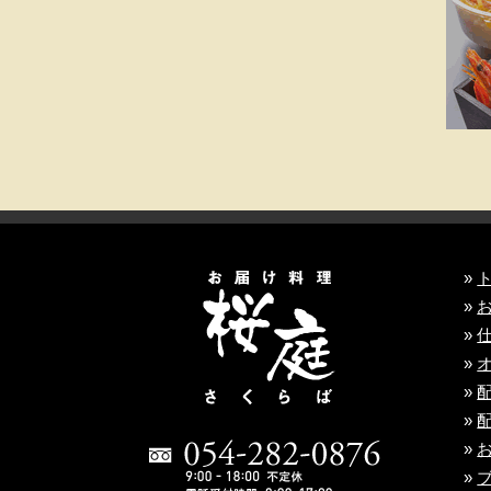
»
»
»
»
»
»
»
»