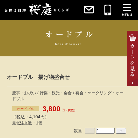
オードブル 揚げ物盛合せ
慶事・お祝い / 行楽・観光・会合 / 宴会・ケータリング・オー
ドブル
3,800
オードブル
円
（税抜）
（税込：4,104円）
最低注文数：1個
数量:
-
+