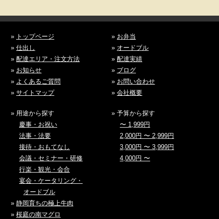
»
トップページ
»
お弁当
»
仕出し
»
オードブル
»
配達エリア・注文方法
»
配達実績
»
お知らせ
»
ブログ
»
よくあるご質問
»
お問い合わせ
»
サイトマップ
»
会社概要
» 用途から探す
» 予算から探す
慶事・お祝い
〜 1,999円
法事・法要
2,000円 〜 2,999円
接待・おもてなし
3,000円 〜 3,999円
会議・セミナー・研修
4,000円 〜
行楽・観光・会合
宴会・ケータリング・
オードブル
»
静岡育ちの極上牛肉
»
桜庭の南マグロ